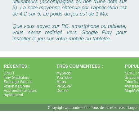
utilisateurs (accompagnés ou non d'une note sur
5). La note moyenne obtenue par l'application est
de 4.2 sur 5. Le poids du jeu est de 1 Mo.
Que vous soyez sur PC, smartphone ou tablette,
vous serez redirigé vers Google Play pour
installer le jeu sur votre mobile ou tablette.
RÉCENTES :
TRÈS COMMENTÉES :
POPUL
UNO !
myShopi
SLMC : 
Tiny Gladiators
YouTube
Snapcha
Sausage Wars.io
Maps
Triomin
Vision naturelle
PPSSPP
Avast Mo
Apprendre l'anglais
Deezer
MapMyW
rapidement
Copyright appandroid.fr - Tous droits réservés -
Legal