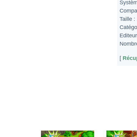
Systèm
Compat
Taille :
Catégo
Editeur
Nombre
[
Récup