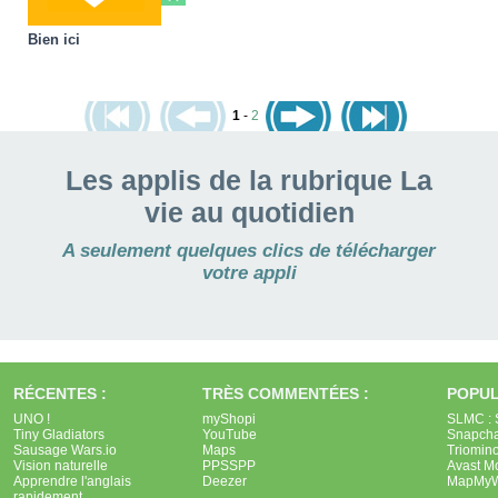
Bien ici
1
-
2
Les applis de la rubrique La
vie au quotidien
A seulement quelques clics de télécharger
votre appli
RÉCENTES :
TRÈS COMMENTÉES :
POPUL
UNO !
myShopi
SLMC : 
Tiny Gladiators
YouTube
Snapcha
Sausage Wars.io
Maps
Triomin
Vision naturelle
PPSSPP
Avast Mo
Apprendre l'anglais
Deezer
MapMyW
rapidement