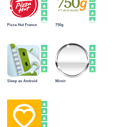
Pizza Hut France
750g
Sleep as Android
Miroir