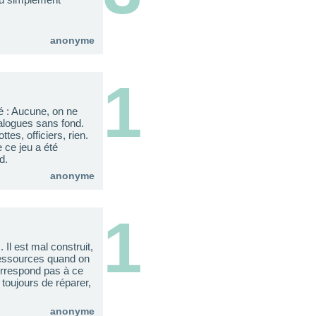
anonyme
1
té : Aucune, on ne
alogues sans fond.
es, officiers, rien.
e ce jeu a été
d.
anonyme
1
Il est mal construit,
 ressources quand on
orrespond pas à ce
toujours de réparer,
anonyme