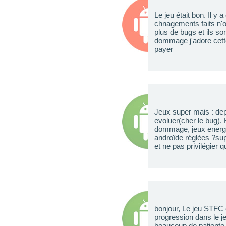
Le jeu était bon. Il y
chnagements faits n'on
plus de bugs et ils so
dommage j'adore cette
payer
Jeux super mais : depu
evoluer(cher le bug)
dommage, jeux energiv
androïde réglées ?sup
et ne pas privilégier q
bonjour, Le jeu STFC e
progression dans le je
beaucoup de patiente