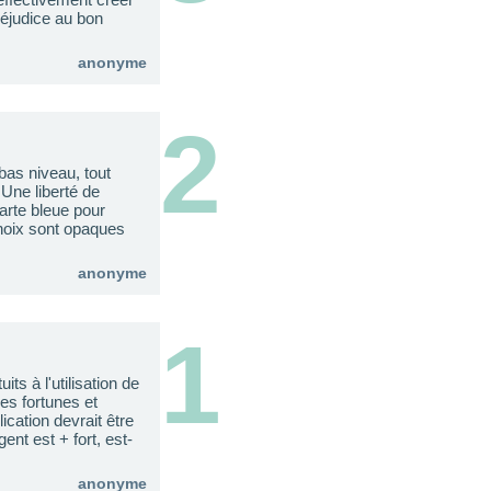
réjudice au bon
anonyme
2
bas niveau, tout
 Une liberté de
carte bleue pour
hoix sont opaques
anonyme
1
its à l'utilisation de
es fortunes et
ication devrait être
ent est + fort, est-
anonyme