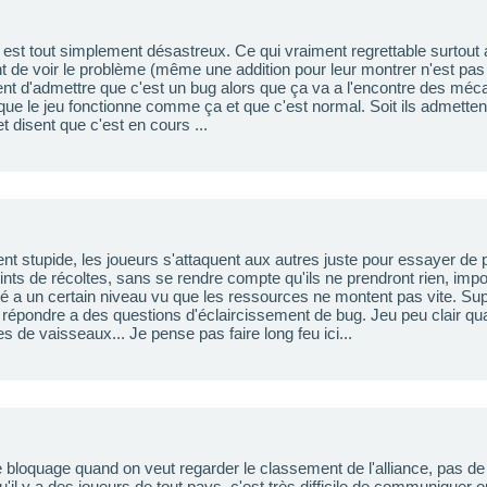
 est tout simplement désastreux. Ce qui vraiment regrettable surtout 
ent de voir le problème (même une addition pour leur montrer n'est pas
fusent d'admettre que c'est un bug alors que ça va a l'encontre des méc
ue le jeu fonctionne comme ça et que c'est normal. Soit ils admettent 
et disent que c'est en cours ...
t stupide, les joueurs s'attaquent aux autres juste pour essayer de
ints de récoltes, sans se rendre compte qu'ils ne prendront rien, impo
é a un certain niveau vu que les ressources ne montent pas vite. Sup
 répondre a des questions d'éclaircissement de bug. Jeu peu clair qu
s de vaisseaux... Je pense pas faire long feu ici...
bloquage quand on veut regarder le classement de l'alliance, pas de 
qu'il y a des joueurs de tout pays, c'est très difficile de communiquer