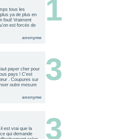
1
emps tous les
 plus ya de plus en
en fout! Vraiment
u'on est forcés de
anonyme
3
 faut payer cher pour
ous pays ! C'est
teur . Coupures sur
enser outre mesure
anonyme
3
l est vrai que la
e, ce qui demande
ffectivement créer