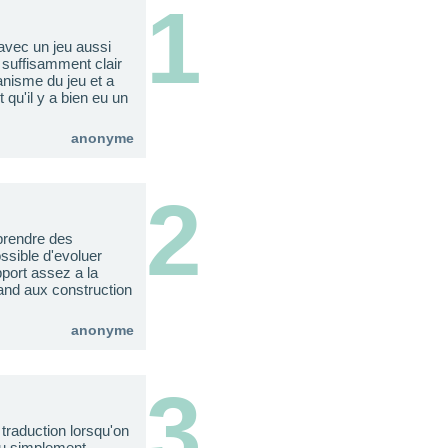
1
avec un jeu aussi
 suffisamment clair
anisme du jeu et a
qu'il y a bien eu un
anonyme
2
 prendre des
ssible d'evoluer
port assez a la
and aux construction
anonyme
3
traduction lorsqu'on
 ou simplement