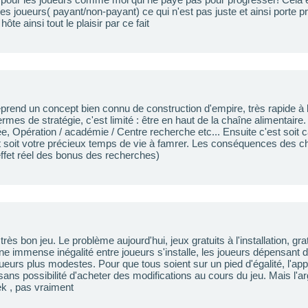
les joueurs( payant/non-payant) ce qui n'est pas juste et ainsi porte p
ôte ainsi tout le plaisir par ce fait
reprend un concept bien connu de construction d'empire, très rapide à 
termes de stratégie, c'est limité : être en haut de la chaîne alimentaire.
ée, Opération / académie / Centre recherche etc... Ensuite c'est soit 
soit votre précieux temps de vie à famrer. Les conséquences des c
'effet réel des bonus des recherches)
très bon jeu. Le problème aujourd'hui, jeux gratuits à l'installation, gratu
ne immense inégalité entre joueurs s'installe, les joueurs dépensant d
ueurs plus modestes. Pour que tous soient sur un pied d'égalité, l'appl
ans possibilité d'acheter des modifications au cours du jeu. Mais l'arg
rek , pas vraiment