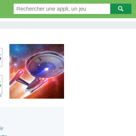
5
5
S
le