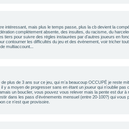
tre intéressant, mais plus le temps passe, plus la cb devient la comp
dération complètement absente, des insultes, du racisme, du harceleme
es tiers pour suivre des régles instaurées par d'autres joueurs en fon
r contourner les difficultés du jeu et des évènement, voir tricher tout
de multiaccount...
 de plus de 3 ans sur ce jeu, qui m'a beaucoup OCCUPÉ je reste miti
is il y a moyen de progresser sans en étant un joueur qui n'oublie pas 
 jamais un bouclier, vous pouvez vous relever mais la pente est dur à 
nvestir dans les pass d'événements mensuel (entre 20-100?) qui vous p
on ce n'est que provisoire.