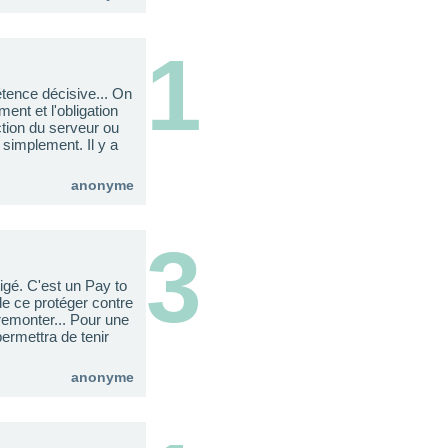
1
étence décisive... On
nt et l'obligation
ction du serveur ou
 simplement. Il y a
anonyme
3
gé. C'est un Pay to
de ce protéger contre
remonter... Pour une
ermettra de tenir
anonyme