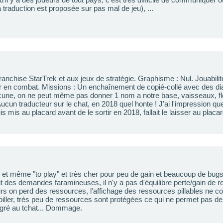
 traduction est proposée sur pas mal de jeu), ...
 franchise StarTrek et aux jeux de stratégie. Graphisme : Nul. Jouabili
r en combat. Missions : Un enchaînement de copié-collé avec des di
cune, on ne peut même pas donner 1 nom a notre base, vaisseaux, flott
 Aucun traducteur sur le chat, en 2018 quel honte ! J'ai l'impression qu
 mis au placard avant de le sortir en 2018, fallait le laisser au placar
 et même "to play" et très cher pour peu de gain et beaucoup de bugs. 
t des demandes faramineuses, il n'y a pas d'équilibre perte/gain de
rs on perd des ressources, l'affichage des ressources pillables ne c
piller, très peu de ressources sont protégées ce qui ne permet pas de 
égré au tchat... Dommage.