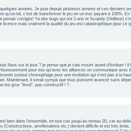
 a quelques années. Je joue depuis plusieurs annees et ces derniers t
t qu'un bit, c'est de transformer le jeu en un truc payant à 100%. En
nt jamais corrigés! Ya des bugs qui ont 3 ans et Scopely (l'éditeur) s'
 licence mais vraiment la qualité du jeu est catastrophique ppur ce q
is 6ans sur le jeux ? je pense que je vais mourir avant d'évoluer ! il
. Heureusement pour eux qu'avec les alliances on communique avec t
oreet surtout chronophage pour une évolution qui n'est pas à la hau
er. Maintenant, il serait sympa que tous puissent avancer sans dép
ue les gros "level", pas constructif ! ?.
st bien dans l'ensemble, en tout cas jusqu'au niveau 20, car au-delà i
u (Constructions, améliorations etc.) devient difficile et est très lent
 pour les joueurs comme moi qui ne paye pas pour progresser! Cela e