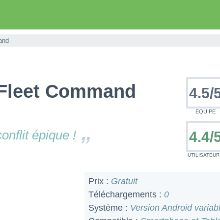
and
: Fleet Command
4.5
/
EQUIPE
nflit épique !
4.4/
UTILISATEUR
Prix :
Gratuit
Téléchargements :
0
Système :
Version Android variab