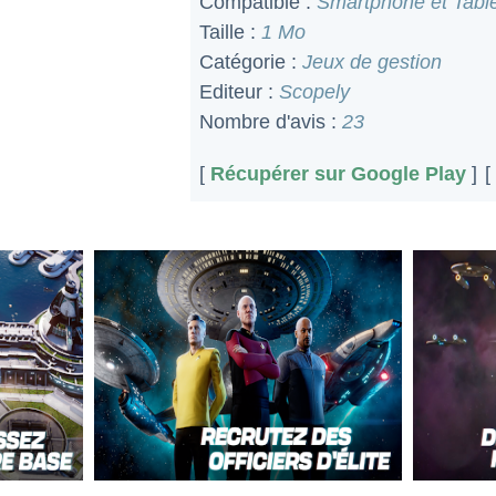
Compatible :
Smartphone et Table
Taille :
1 Mo
Catégorie :
Jeux de gestion
Editeur :
Scopely
Nombre d'avis :
23
[
Récupérer sur Google Play
]
[