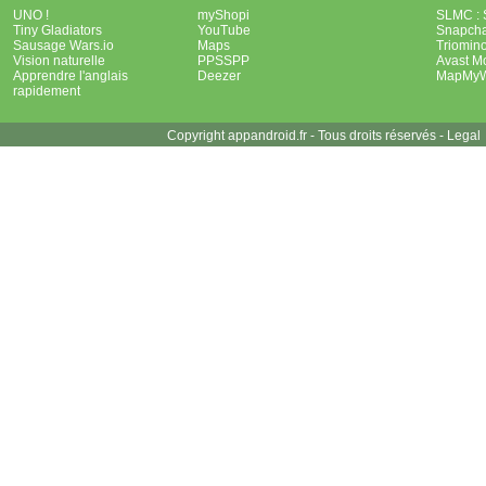
UNO !
myShopi
SLMC : 
Tiny Gladiators
YouTube
Snapcha
Sausage Wars.io
Maps
Triomin
Vision naturelle
PPSSPP
Avast Mo
Apprendre l'anglais
Deezer
MapMyW
rapidement
Copyright appandroid.fr - Tous droits réservés -
Legal