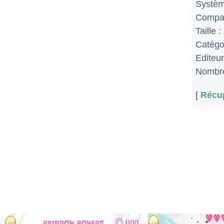
Systèm
Compat
Taille :
Catégo
Editeur
Nombre
[
Récup