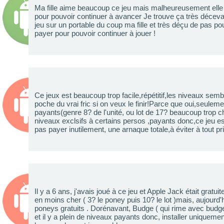
Ma fille aime beaucoup ce jeu mais malheureusement elle 
pour pouvoir continuer à avancer Je trouve ça très décevan
jeu sur un portable du coup ma fille et très déçu de pas po
payer pour pouvoir continuer à jouer !
Ce jeux est beaucoup trop facile,répétitif,les niveaux sem
poche du vrai fric si on veux le finir!Parce que oui,seuleme
payants(genre 8? de l'unité, ou lot de 17? beaucoup trop ch
niveaux exclsifs à certains persos ,payants donc,ce jeu e
pas payer inutilement, une arnaque totale,à éviter à tout pri
Il y a 6 ans, j'avais joué à ce jeu et Apple Jack était gratu
en moins cher ( 3? le poney puis 10? le lot )mais, aujourd'
poneys gratuits . Dorénavant, Budge ( qui rime avec budg
et il y a plein de niveaux payants donc, installer uniquemen