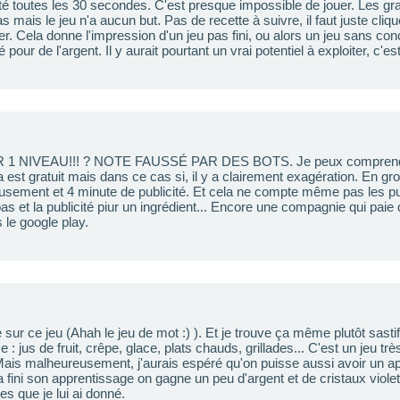
cité toutes les 30 secondes. C'est presque impossible de jouer. Les gr
ais le jeu n'a aucun but. Pas de recette à suivre, il faut juste cliq
r. Cela donne l'impression d'un jeu pas fini, ou alors un jeu sans con
é pour de l'argent. Il y aurait pourtant un vrai potentiel à exploiter, c
1 NIVEAU!!! ? NOTE FAUSSÉ PAR DES BOTS. Je peux comprendre
 est gratuit mais dans ce cas si, il y a clairement exagération. En gr
amusement et 4 minute de publicité. Et cela ne compte même pas les pub
bas et la publicité piur un ingrédient... Encore une compagnie qui paie
le google play.
 sur ce jeu (Ahah le jeu de mot :) ). Et je trouve ça même plutôt sastifa
 : jus de fruit, crêpe, glace, plats chauds, grillades... C'est un jeu tr
Mais malheureusement, j'aurais espéré qu'on puisse aussi avoir un a
l a fini son apprentissage on gagne un peu d'argent et de cristaux violet
es que je lui ai donné.