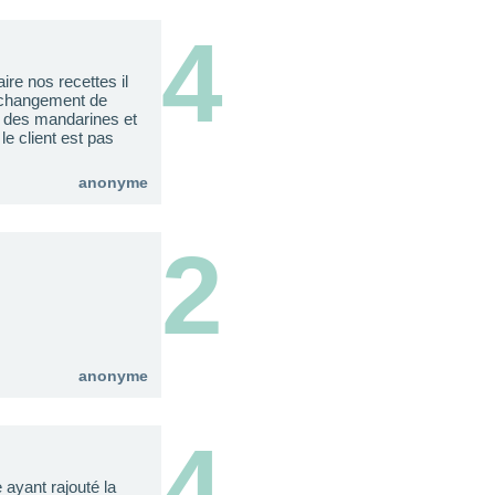
4
e nos recettes il
un changement de
ut des mandarines et
le client est pas
anonyme
2
anonyme
4
 ayant rajouté la