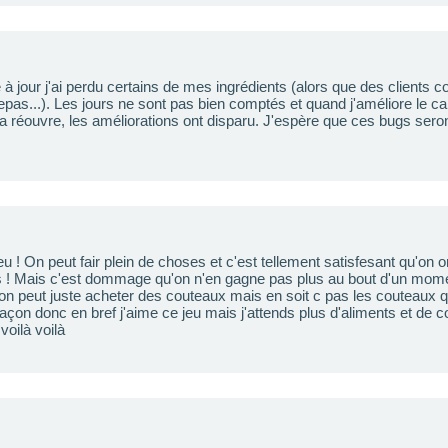
à jour j'ai perdu certains de mes ingrédients (alors que des clients c
pas...). Les jours ne sont pas bien comptés et quand j'améliore le ca
e la réouvre, les améliorations ont disparu. J'espère que ces bugs sero
u ! On peut fair plein de choses et c'est tellement satisfesant qu'on 
! Mais c'est dommage qu'on n'en gagne pas plus au bout d'un mome
 on peut juste acheter des couteaux mais en soit c pas les couteaux 
çon donc en bref j'aime ce jeu mais j'attends plus d'aliments et de c
voilà voilà