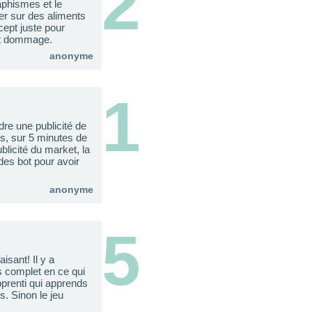
2
aphismes et le
uer sur des aliments
cept juste pour
'est dommage.
anonyme
1
 une publicité de
os, sur 5 minutes de
licité du market, la
 des bot pour avoir
anonyme
5
isant! Il y a
ès complet en ce qui
pprenti qui apprends
s. Sinon le jeu