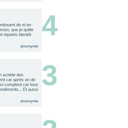
4
ontinuent de m'en
mion, que je quitte
nt réparés bientôt
anonyme
3
on achète des
nt car après on de
qui comptent car tous
ondiments... Et aussi
anonyme