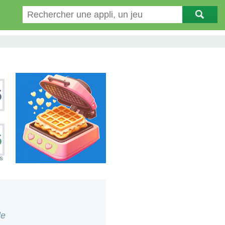
5
5
S
le