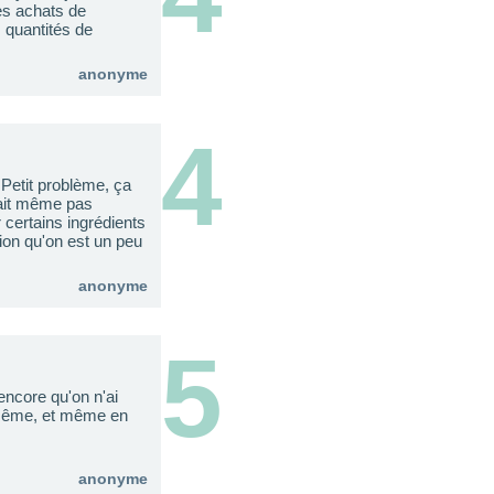
es achats de
s quantités de
anonyme
4
Petit problème, ça
 sait même pas
r certains ingrédients
ion qu'on est un peu
anonyme
5
ncore qu'on n'ai
s même, et même en
anonyme