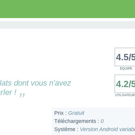
4.5
/
EQUIPE
lats dont vous n'avez
4.2/
ler !
UTILISATEUR
Prix :
Gratuit
Téléchargements :
0
Système :
Version Android variab