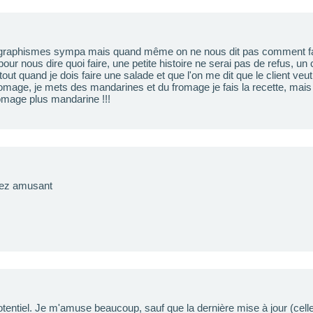
s graphismes sympa mais quand même on ne nous dit pas comment fair
 pour nous dire quoi faire, une petite histoire ne serai pas de refus, 
out quand je dois faire une salade et que l'on me dit que le client ve
romage, je mets des mandarines et du fromage je fais la recette, mais 
romage plus mandarine !!!
sez amusant
tentiel. Je m'amuse beaucoup, sauf que la dernière mise à jour (celle