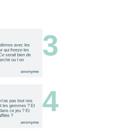
3
oblèmes avec les
r qui freeze les
Ce serait bien de
arché ou l on
anonyme
4
n'as pas tout nos
ent les gemmes ? Et
dans ce jeu ? Et
filée ?
anonyme