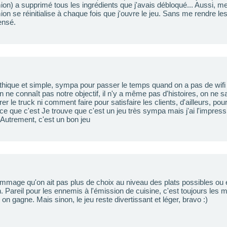
on) a supprimé tous les ingrédients que j'avais débloqué... Aussi, m
n se réinitialise à chaque fois que j'ouvre le jeu. Sans me rendre le
ensé.
thique et simple, sympa pour passer le temps quand on a pas de wifi 
on ne connaît pas notre objectif, il n'y a même pas d'histoires, on ne
rer le truck ni comment faire pour satisfaire les clients, d'ailleurs, pou
e que c'est Je trouve que c'est un jeu très sympa mais j'ai l'impress
 Autrement, c'est un bon jeu
mage qu'on ait pas plus de choix au niveau des plats possibles ou e
on. Pareil pour les ennemis à l'émission de cuisine, c'est toujours le
 on gagne. Mais sinon, le jeu reste divertissant et léger, bravo :)