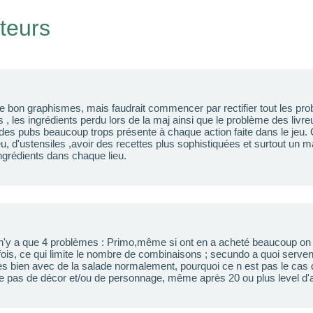
ateurs
 de bon graphismes, mais faudrait commencer par rectifier tout les pr
, les ingrédients perdu lors de la maj ainsi que le problème des livreu
 des pubs beaucoup trops présente à chaque action faite dans le jeu. 
u, d'ustensiles ,avoir des recettes plus sophistiquées et surtout un m
ingrédients dans chaque lieu.
 n'y a que 4 problèmes : Primo,même si ont en a acheté beaucoup on 
fois, ce qui limite le nombre de combinaisons ; secundo a quoi serv
rès bien avec de la salade normalement, pourquoi ce n est pas le cas 
 pas de décor et/ou de personnage, même après 20 ou plus level d'af