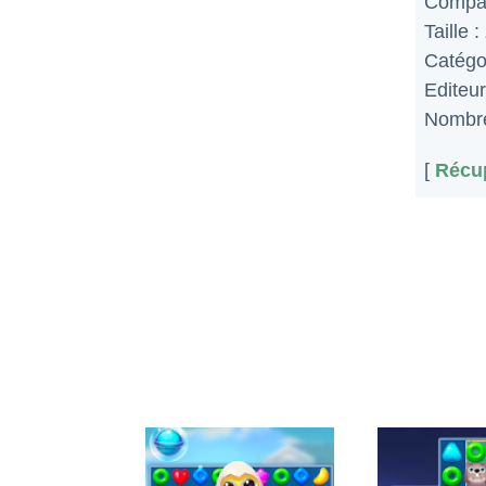
Compat
Taille :
Catégo
Editeur
Nombre
[
Récup