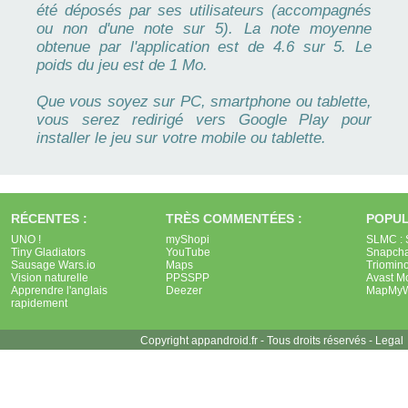
été déposés par ses utilisateurs (accompagnés
ou non d'une note sur 5). La note moyenne
obtenue par l'application est de 4.6 sur 5. Le
poids du jeu est de 1 Mo.
Que vous soyez sur PC, smartphone ou tablette,
vous serez redirigé vers Google Play pour
installer le jeu sur votre mobile ou tablette.
RÉCENTES :
TRÈS COMMENTÉES :
POPUL
UNO !
myShopi
SLMC : 
Tiny Gladiators
YouTube
Snapcha
Sausage Wars.io
Maps
Triomin
Vision naturelle
PPSSPP
Avast Mo
Apprendre l'anglais
Deezer
MapMyW
rapidement
Copyright appandroid.fr - Tous droits réservés -
Legal