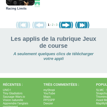
Racing Limits
1
-
2
-
3
Les applis de la rubrique Jeux
de course
A seulement quelques clics de télécharger
votre appli
RÉCENTES :
TRÈS COMMENTÉES :
POPUL
UNO !
myShopi
SLMC : 
Tiny Gladiators
YouTube
Snapcha
Sausage Wars.io
Maps
Triomin
Vision naturelle
PPSSPP
Avast Mo
Apprendre l'anglais
Deezer
MapMyW
rapidement