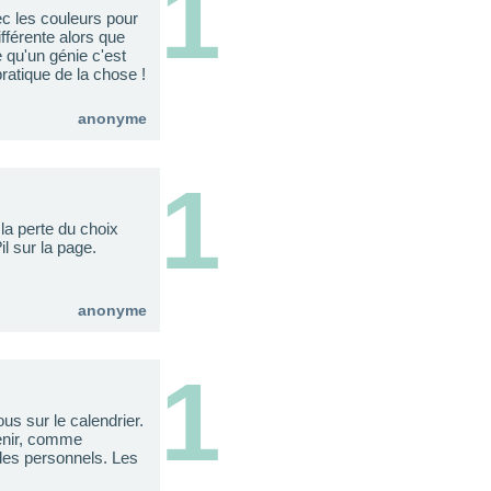
1
ec les couleurs pour
fférente alors que
 qu'un génie c'est
pratique de la chose !
anonyme
1
 la perte du choix
l sur la page.
anonyme
1
us sur le calendrier.
tenir, comme
 des personnels. Les