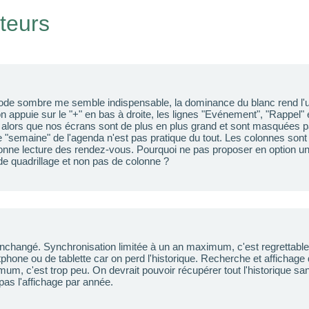
ateurs
de sombre me semble indispensable, la dominance du blanc rend l'ut
n appuie sur le "+" en bas à droite, les lignes "Evénement", "Rappel" e
 alors que nos écrans sont de plus en plus grand et sont masquées pa
age "semaine" de l'agenda n'est pas pratique du tout. Les colonnes sont 
nne lecture des rendez-vous. Pourquoi ne pas proposer en option un 
e quadrillage et non pas de colonne ?
 inchangé. Synchronisation limitée à un an maximum, c'est regrettabl
one ou de tablette car on perd l'historique. Recherche et affichag
um, c'est trop peu. On devrait pouvoir récupérer tout l'historique sa
as l'affichage par année.