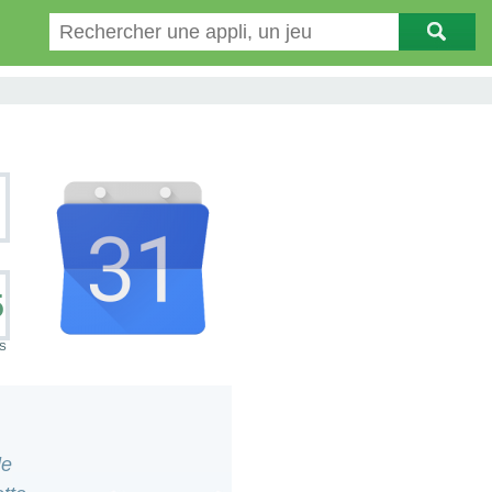
5
S
le