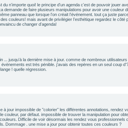
 du n'importe quoi! le principe d'un agenda c'est de pouvoir jouer av
 ça demande de faire plusieurs manipulations pour avoir une couleur di
 même panneau que lorsque l'on créait l'événement. tout ça juste parce
it des couleurs! mais avant de privilégier l'esthétique regardez le côté 
nvaincu de changer d'agenda!
fin ... jusqu'à la dernière mise à jour. comme de nombreux utilisateurs
 évènements est très pénible. j'avais des repères en un seul coup d'?i
lange ! quelle régression.
e à jour impossible de "colorier" les différentes annotations, rendez vo
le couleur, par défaut. impossible de trouver la manipulation pour ob
 couleurs. Difficile de voir désormais les rendez vous professionnels
ls. Dommage . une mise a jour pour obtenir toutes ces couleurs ?