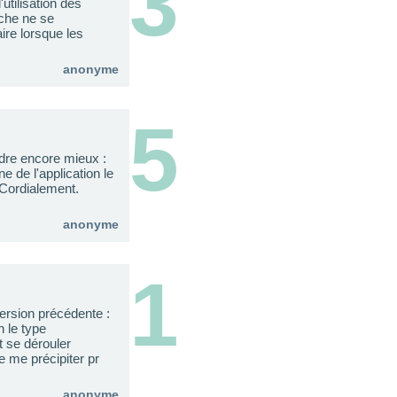
3
utilisation des
âche ne se
ire lorsque les
anonyme
5
endre encore mieux :
ne de l'application le
 Cordialement.
anonyme
1
 version précédente :
n le type
t se dérouler
e me précipiter pr
anonyme