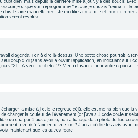
au quotidien, mais depuis la dernière mise à jour, y'a des soucis avec l'
lorsque je clique sur "reprogrammer" et que je choisis "demain", la t
 dois le faire manuellement. Je modifierai ma note et mon commenta
tion seront résolus.
 travail d'agenda, rien à dire là-dessus. Une petite chose pourrait la r
seul coup d'?il (sans avoir à ouvrir l'application) en indiquant sur l'icô
ujours "31". À venir peut-être ?? Merci d'avance pour votre réponse...
lécharger la mise à j et je le regrette déjà, elle est moins bien que la
té de changer la couleur de l'événement (or j'avais 1 code couleur selo
le de charger 1 pièce jointe, non affichage de la photo du lieu où doi
Comment revenir à l'ancienne version ? J'aurai dû lire les avis avant d
je vois maintenant que les autres regre