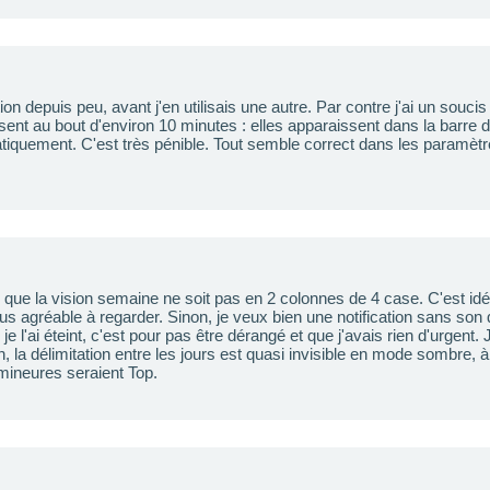
ion depuis peu, avant j'en utilisais une autre. Par contre j'ai un soucis 
ssent au bout d'environ 10 minutes : elles apparaissent dans la barre de
iquement. C'est très pénible. Tout semble correct dans les paramètr
ue la vision semaine ne soit pas en 2 colonnes de 4 case. C'est idé
lus agréable à regarder. Sinon, je veux bien une notification sans son
 je l'ai éteint, c'est pour pas être dérangé et que j'avais rien d'urgent
n, la délimitation entre les jours est quasi invisible en mode sombre, à
 mineures seraient Top.