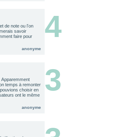
4
et de note ou l'on
merais savoir
mment faire pour
anonyme
3
nt. Apparemment
 son temps à remonter
 pouvions choisir en
isateurs ont le même
anonyme