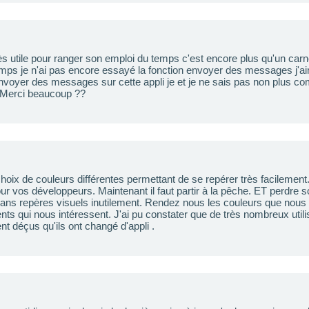
rès utile pour ranger son emploi du temps c'est encore plus qu'un carn
emps je n'ai pas encore essayé la fonction envoyer des messages j'ai
voyer des messages sur cette appli je et je ne sais pas non plus co
 Merci beaucoup ??
n choix de couleurs différentes permettant de se repérer très facileme
pour vos développeurs. Maintenant il faut partir à la pêche. ET perdre
 sans repères visuels inutilement. Rendez nous les couleurs que nous
ts qui nous intéressent. J'ai pu constater que de très nombreux util
ent déçus qu'ils ont changé d'appli .