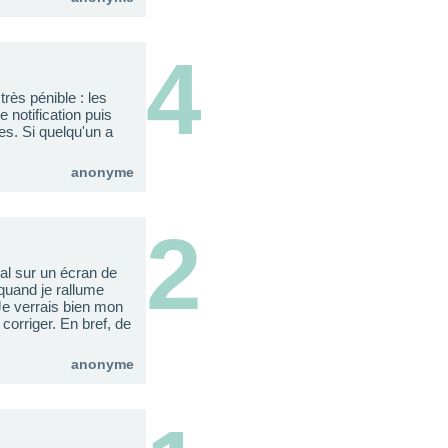
4
très pénible : les
 notification puis
es. Si quelqu'un a
anonyme
2
al sur un écran de
 quand je rallume
. Je verrais bien mon
 corriger. En bref, de
anonyme