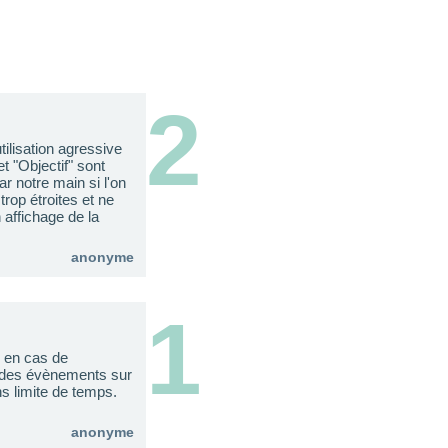
2
ilisation agressive
t "Objectif" sont
r notre main si l'on
trop étroites et ne
affichage de la
anonyme
1
e en cas de
e des évènements sur
ns limite de temps.
anonyme