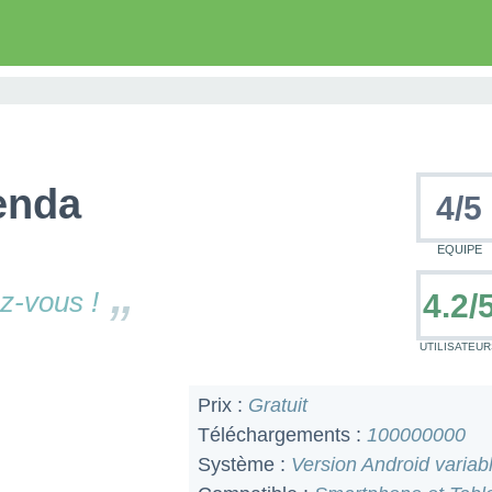
enda
4
/
5
EQUIPE
z-vous !
4.2/
UTILISATEUR
Prix :
Gratuit
Téléchargements :
100000000
Système :
Version Android variab